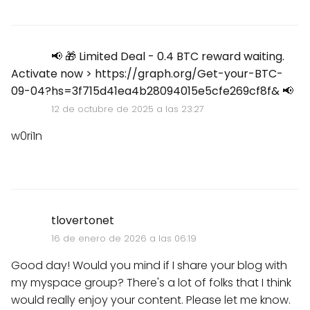
📢 🎁 Limited Deal - 0.4 BTC reward waiting.
Activate now > https://graph.org/Get-your-BTC-
09-04?hs=3f715d41ea4b28094015e5cfe269cf8f& 📢
12 de octubre de 2025 a las 23:27
w0ri1n
tlovertonet
16 de enero de 2026 a las 06:19
Good day! Would you mind if I share your blog with
my myspace group? There's a lot of folks that I think
would really enjoy your content. Please let me know.