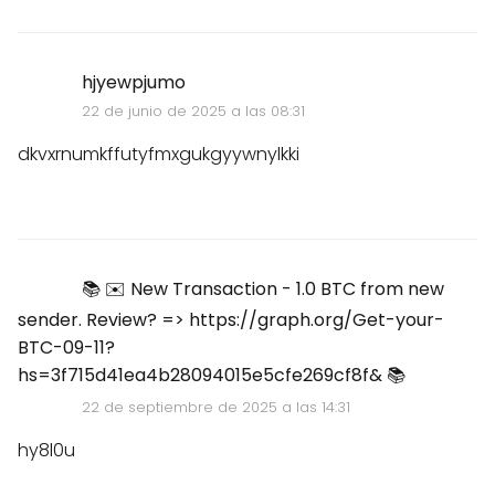
hjyewpjumo
22 de junio de 2025 a las 08:31
dkvxrnumkffutyfmxgukgyywnylkki
📚 ✉️ New Transaction - 1.0 BTC from new
sender. Review? => https://graph.org/Get-your-
BTC-09-11?
hs=3f715d41ea4b28094015e5cfe269cf8f& 📚
22 de septiembre de 2025 a las 14:31
hy8l0u