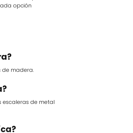
 cada opción
ra?
s de madera.
a?
s escaleras de metal
ica?