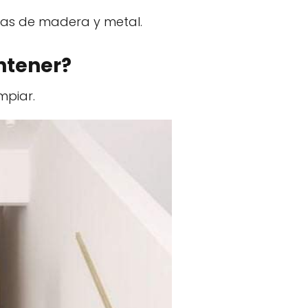
las de madera y metal.
ntener?
mpiar.