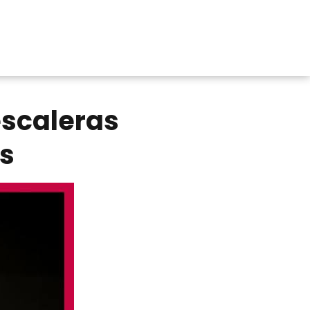
escaleras
as