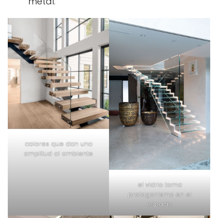
metal.
colores que dan una
amplitud al ambiente
el vidrio toma
protagonismo en el
espacio