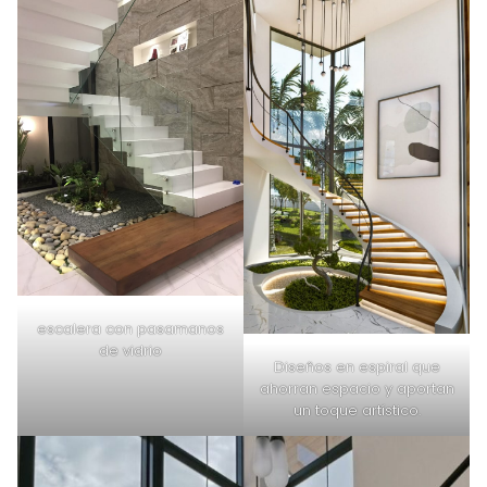
escalera con pasamanos
de vidrio
Diseños en espiral que
ahorran espacio y aportan
un toque artístico.