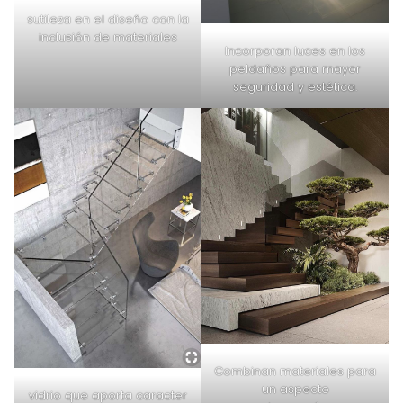
sutileza en el diseño con la
inclusión de materiales
Incorporan luces en los
peldaños para mayor
seguridad y estética.
Combinan materiales para
un aspecto
vidrio que aporta caracter