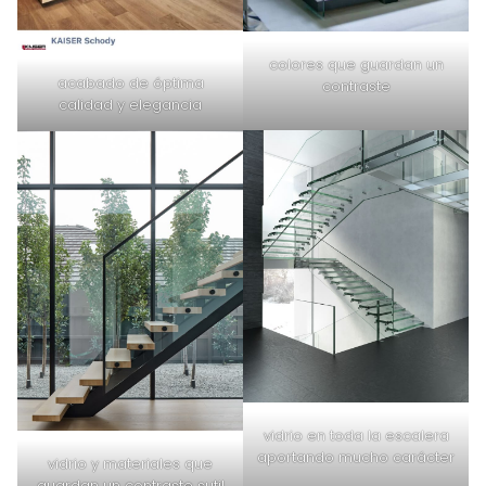
colores que guardan un
acabado de óptima
contraste
calidad y elegancia
vidrio en toda la escalera
aportando mucho carácter
vidrio y materiales que
guardan un contraste sutil