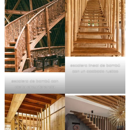
escalera lineal de bambú
con un acabado rustico
escalera de bambú con
cierta circunferencia