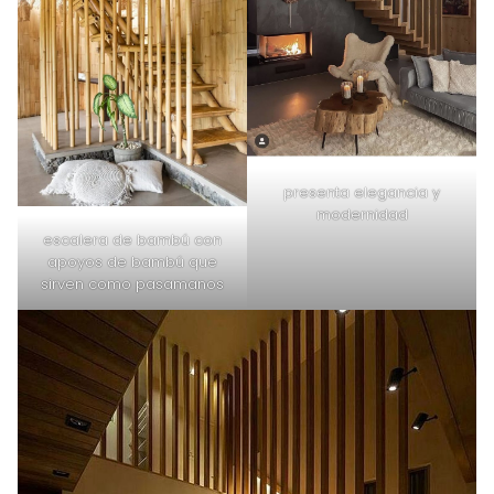
presenta elegancia y
modernidad
escalera de bambú con
apoyos de bambú que
sirven como pasamanos