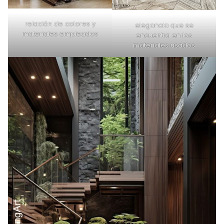
relación de colores y
elegancia que se
materiales empleados
encuentra en los
materiales usados