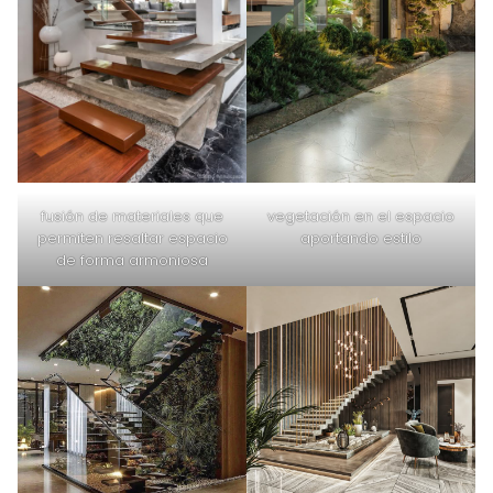
vegetación en el espacio
fusión de materiales que
aportando estilo
permiten resaltar espacio
de forma armoniosa