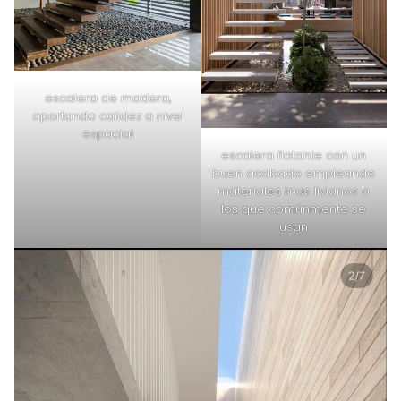
escalera de madera,
aportando calidez a nivel
espacial
escalera flotante con un
buen acabado empleando
materiales mas livianos a
los que comúnmente se
usan