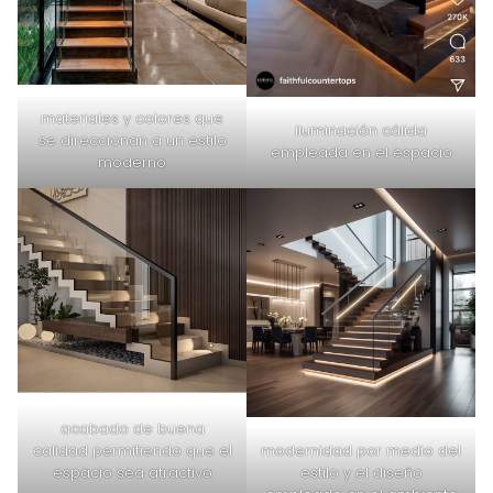
materiales y colores que
iluminación cálida
se direccionan a un estilo
empleada en el espacio
moderno
acabado de buena
modernidad por medio del
calidad permitiendo que el
estilo y el diseño
espacio sea atractivo